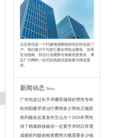
点石资讯是一个打破地域限制的综合性信息门
户。我们致力于为您汇聚全球热点聚焦、实用
生活指南、前沿行业观察与海量优质资讯，满
足广大网民一站式的高效信息检索与阅读需
求。
新闻动态
News
广州包皮过长手术哪里做得好男性专科
医院口碑排行
杭州阳痿早泄治疗费用多少男科正规医
院排名推荐
前列腺炎反复发作怎么办？2026年男性
日常护理与科学治疗方法
得了精索静脉曲张一定要手术吗日常需
要注意什么
成都前列腺炎检查费用大概需要多少钱