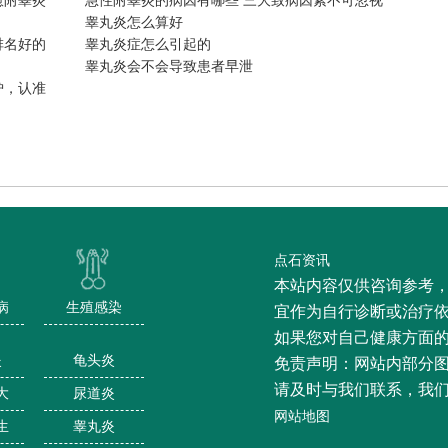
愈附睾炎
急性附睾炎的病因有哪些 三大致病因素不可忽视
睾丸炎怎么算好
排名好的
睾丸炎症怎么引起的
睾丸炎会不会导致患者早泄
炉，认准
点石资讯
本站内容仅供咨询参考
病
生殖感染
宜作为自行诊断或治疗
如果您对自己健康方面
炎
龟头炎
免责声明：网站内部分
请及时与我们联系，我
大
尿道炎
网站地图
生
睾丸炎