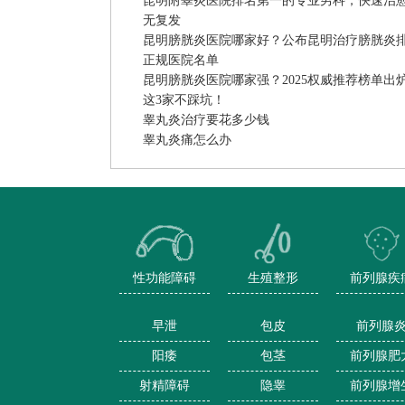
昆明附睾炎医院排名第一的专业男科，快速治
无复发
昆明膀胱炎医院哪家好？公布昆明治疗膀胱炎
正规医院名单
昆明膀胱炎医院哪家强？2025权威推荐榜单出
这3家不踩坑！
睾丸炎治疗要花多少钱
睾丸炎痛怎么办
性功能障碍
生殖整形
前列腺疾
早泄
包皮
前列腺
阳痿
包茎
前列腺肥
射精障碍
隐睾
前列腺增