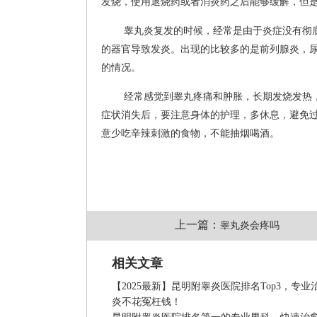
发烧，使用退烧药或者消炎药之后能够缓解，但
睾丸炎复发的时候，经常是由于炎症没有彻
的器官导致发炎。出现的比较多的是前列腺炎，
的情况。
经常感觉到睾丸疼痛和肿胀，长期发烧发热
症状消失后，要注意身体的护理，多休息，避免
意少吃辛辣刺激的食物，不能抽烟喝酒。
上一篇：
睾丸炎会疼吗
相关文章
【2025最新】昆明附睾炎医院排名Top3，专业
炎不花冤枉钱！