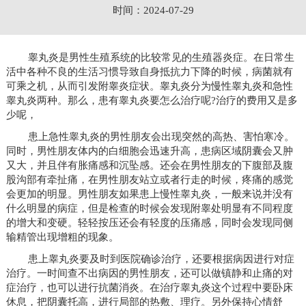
时间：2024-07-29
睾丸炎是男性生殖系统的比较常见的生殖器炎症。在日常生
活中各种不良的生活习惯导致自身抵抗力下降的时候，病菌就有
可乘之机，从而引发附睾炎症状。睾丸炎分为慢性睾丸炎和急性
睾丸炎两种。那么，患有睾丸炎要怎么治疗呢?治疗的费用又是多
少呢，
患上急性睾丸炎的男性朋友会出现突然的高热、害怕寒冷。
同时，男性朋友体内的白细胞会迅速升高，患病区域阴囊会又肿
又大，并且伴有胀痛感和沉坠感。还会在男性朋友的下腹部及腹
股沟部有牵扯痛，在男性朋友站立或者行走的时候，疼痛的感觉
会更加的明显。男性朋友如果患上慢性睾丸炎，一般来说并没有
什么明显的病症，但是检查的时候会发现附睾处明显有不同程度
的增大和变硬。轻轻按压还会有轻度的压痛感，同时会发现同侧
输精管出现增粗的现象。
患上睾丸炎要及时到医院确诊治疗，还要根据病因进行对症
治疗。一时间查不出病因的男性朋友，还可以做镇静和止痛的对
症治疗，也可以进行抗菌消炎。在治疗睾丸炎这个过程中要卧床
休息，把阴囊托高，进行局部的热敷、理疗。另外保持心情舒