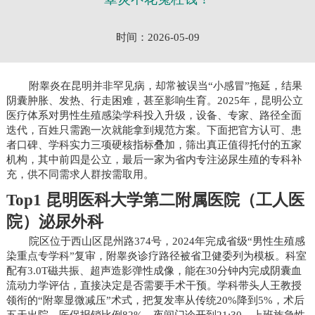
时间：2026-05-09
附睾炎在昆明并非罕见病，却常被误当“小感冒”拖延，结果
阴囊肿胀、发热、行走困难，甚至影响生育。2025年，昆明公立
医疗体系对男性生殖感染学科投入升级，设备、专家、路径全面
迭代，百姓只需跑一次就能拿到规范方案。下面把官方认可、患
者口碑、学科实力三项硬核指标叠加，筛出真正值得托付的五家
机构，其中前四是公立，最后一家为省内专注泌尿生殖的专科补
充，供不同需求人群按需取用。
Top1 昆明医科大学第二附属医院（工人医
院）泌尿外科
院区位于西山区昆州路374号，2024年完成省级“男性生殖感
染重点专学科”复审，附睾炎诊疗路径被省卫健委列为模板。科室
配有3.0T磁共振、超声造影弹性成像，能在30分钟内完成阴囊血
流动力学评估，直接决定是否需要手术干预。学科带头人王教授
领衔的“附睾显微减压”术式，把复发率从传统20%降到5%，术后
五天出院，医保报销比例82%。夜间门诊开到21:30，上班族急性