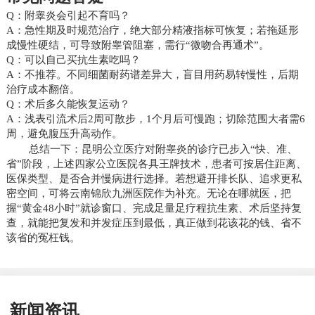
Q：附睾炎会引起不育吗？
A：急性期及时规范治疗，绝大部分精液指标可恢复；若拖延形
成慢性硬结，可导致附睾管阻塞，需行“微吻合再通术”。
Q：可以自己买抗生素吃吗？
A：不推荐。不同细菌耐药谱差异大，盲目用药易转慢性，后期
治疗成本翻倍。
Q：术后多久能恢复运动？
A：浅表引流术后2周可散步，1个月后可慢跑；切除范围大者需6
周，避免腹压升高动作。
总结一下：昆明公立医疗对附睾炎的诊疗已步入“快、准、
省”阶段，上述四家公立医院各具王牌技术，患者可按居住距离、
医保类型、是否合并慢病进行选择。若想避开排长队、追求更私
密空间，可将云南锦欣九洲医院作为补充。无论在哪就医，把
握“黄金48小时”就诊窗口、完成足量足疗程抗生素、术后坚持复
查，就能把复发和并发症压到最低，真正做到花该花的钱、省不
该省的冤枉钱。
新闻资讯