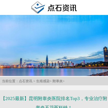
当前位置：
点石资讯
>
生殖感染
>
附睾炎
>
【2025最新】昆明附睾炎医院排名Top3，专业治疗附
睾炎不花冤枉钱！