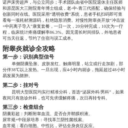
诺声床旁超声，与公立同步；手术团队由省中医院退休主任医师
和原昆医大三附院青年博士组成，老-中-青三代搭配，确保经验与
创新同时在线。医院采用“透明收费”系统，患者手机扫码即可查
看每一项耗材溯源码，杜绝隐形消费。对慢性附睾炎开放“冲击波
+中药离子导入”康复套餐，一日一次，20分钟完成，10次为一疗
程，临床统计疼痛缓解率86.3%。因无需长时间排队，外地患者
可当天往返，节约了住宿与误工成本。
附睾炎就诊全攻略
第一步：识别典型信号
单侧阴囊坠胀、皮肤发红、触痛明显，站立或行走加剧，部
分伴38℃以上发热。一旦出现，应4小时内就诊，拖延超过48小时
易发展为脓肿。
第二步：挂对号
昆明大型医院均实行精准分科，首选“泌尿外科/男科”，如果
夜间只有急诊外科，也可先求缓解疼痛，次日再转专科。
第三步：检查组合
阴囊彩超：判断附睾血流、是否合并鞘膜积液。
尿常规+中段尿培养：寻找革兰阴性菌线索。
血常规：看白细胞、中性比，评估全身炎症反应。