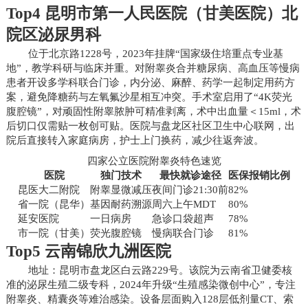
Top4 昆明市第一人民医院（甘美医院）北
院区泌尿男科
位于北京路1228号，2023年挂牌“国家级住培重点专业基
地”，教学科研与临床并重。对附睾炎合并糖尿病、高血压等慢病
患者开设多学科联合门诊，内分泌、麻醉、药学一起制定用药方
案，避免降糖药与左氧氟沙星相互冲突。手术室启用了“4K荧光
腹腔镜”，对顽固性附睾脓肿可精准剥离，术中出血量＜15ml，术
后切口仅需贴一枚创可贴。医院与盘龙区社区卫生中心联网，出
院后直接转入家庭病房，护士上门换药，减少往返奔波。
四家公立医院附睾炎特色速览
医院
独门技术
最快就诊途径
医保报销比例
昆医大二附院
附睾显微减压
夜间门诊21:30前
82%
省一院（昆华）
基因耐药溯源
周六上午MDT
80%
延安医院
一日病房
急诊口袋超声
78%
市一院（甘美）
荧光腹腔镜
慢病联合门诊
81%
Top5 云南锦欣九洲医院
地址：昆明市盘龙区白云路229号。该院为云南省卫健委核
准的泌尿生殖二级专科，2024年升级“生殖感染微创中心”，专注
附睾炎、精囊炎等难治感染。设备层面购入128层低剂量CT、索