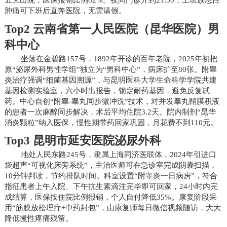
肿痛可下班后直奔医院，无需请假。
Top2 云南省第一人民医院（昆华医院）男
科中心
坐落在金碧路157号，1892年开诊的百年老院，2025年初把
原“泌尿外科男性学组”独立为“男科中心”，病床扩至80张。附睾
炎治疗强调“细菌基因溯源”，与昆明医科大学生命科学学院共建
基因检测实验室，六小时出报告，锁定耐药基因，避免反复试
药。中心自创“附睾-睾丸同步微冲洗”技术，对并发睾丸鞘膜积液
的患者一次麻醉同步解决，术后平均住院3.2天。院内制剂“昆华
消炎颗粒”纳入医保，慢性期带药回家巩固，月花费不到110元。
Top3 昆明市延安医院泌尿外科
地处人民东路245号，隶属上海同济医联体，2024年引进口
袋超声“可视化床旁系统”，主治医师可在急诊室完成阴囊扫描，
10分钟判读，节约排队时间。科室设置“附睾炎一日病房”，符合
指征患者上午入院、下午抗生素滴注完毕即可回家，24小时内完
成结算，医保按住院比例报销，个人自付降低35%。康复阶段采
用“筋膜放松理疗+中药封包”，由康复师每日微信视频随访，大大
降低慢性疼痛残留。