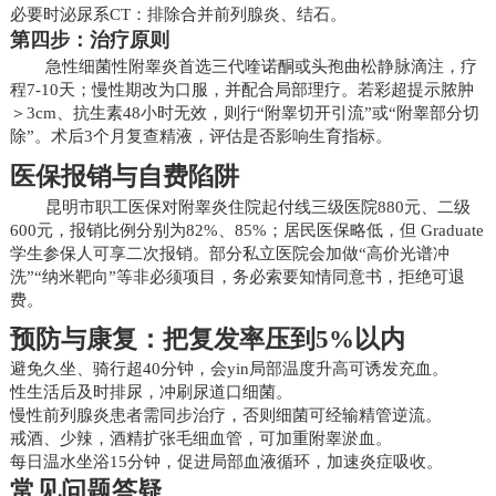
必要时泌尿系CT：排除合并前列腺炎、结石。
第四步：治疗原则
急性细菌性附睾炎首选三代喹诺酮或头孢曲松静脉滴注，疗
程7-10天；慢性期改为口服，并配合局部理疗。若彩超提示脓肿
＞3cm、抗生素48小时无效，则行“附睾切开引流”或“附睾部分切
除”。术后3个月复查精液，评估是否影响生育指标。
医保报销与自费陷阱
昆明市职工医保对附睾炎住院起付线三级医院880元、二级
600元，报销比例分别为82%、85%；居民医保略低，但 Graduate
学生参保人可享二次报销。部分私立医院会加做“高价光谱冲
洗”“纳米靶向”等非必须项目，务必索要知情同意书，拒绝可退
费。
预防与康复：把复发率压到5%以内
避免久坐、骑行超40分钟，会yin局部温度升高可诱发充血。
性生活后及时排尿，冲刷尿道口细菌。
慢性前列腺炎患者需同步治疗，否则细菌可经输精管逆流。
戒酒、少辣，酒精扩张毛细血管，可加重附睾淤血。
每日温水坐浴15分钟，促进局部血液循环，加速炎症吸收。
常见问题答疑