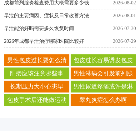
成都前列腺炎检查费用大概需要多少钱
2026-08-02
早泄的主要病因、症状及日常改善方法
2026-08-01
早泄能治好吗需要多久恢复时间
2026-07-30
2026年成都早泄治疗哪家医院比较好
2026-07-29
男性包皮过长要怎么清
包皮过长容易诱发包皮
洗？ 日常护理要注意什
炎？ 引起包皮炎的原因
阳痿应该注意哪些事
男性淋病会引发前列腺
么？
有哪些？
项？
炎？ 淋病会引发哪些疾
长期压力大小心患早
男性尿道疼痛或许是淋
病？
泄？ 哪些原因造成男性
病？ 淋病会出现哪些症
包皮手术后还能做运动
睾丸炎症怎么办啊
早泄？
状？
吗？ 包皮手术后要注意
什么？