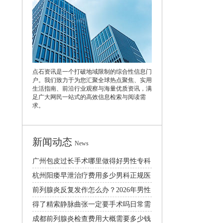
点石资讯是一个打破地域限制的综合性信息门
户。我们致力于为您汇聚全球热点聚焦、实用
生活指南、前沿行业观察与海量优质资讯，满
足广大网民一站式的高效信息检索与阅读需
求。
新闻动态
News
广州包皮过长手术哪里做得好男性专科
医院口碑排行
杭州阳痿早泄治疗费用多少男科正规医
院排名推荐
前列腺炎反复发作怎么办？2026年男性
日常护理与科学治疗方法
得了精索静脉曲张一定要手术吗日常需
要注意什么
成都前列腺炎检查费用大概需要多少钱