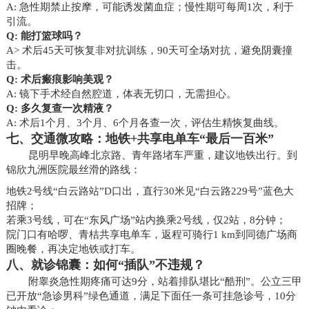
A: 急性期禁止按摩，可能诱发菌血症；慢性期可每周1次，利于
引流。
Q: 能打篮球吗？
A> 术后45天可恢复非对抗训练，90天可全场对抗，避免阴囊撞
击。
Q: 术后瘢痕影响美观？
A: 镜下手术经自然腔道，体表无切口，无需担心。
Q: 多久复查一次精液？
A: 术后1个月、3个月、6个月各查一次，评估生精恢复曲线。
七、交通微攻略：地铁+共享电单车“最后一百米”
昆明早晚高峰北京路、青年路堵车严重，建议地铁出行。到
锦欣九洲医院最丝滑的路线：
地铁2号线“白云路站”D口出，直行30米见“白云路229号”蓝色大
招牌；
若乘3号线，可在“东风广场”站内换乘2号线，仅2站，8分钟；
院门口有哈啰、青桔共享电单车，返程可骑行1 km到同德广场商
圈晚餐，再决定地铁或打车。
八、就诊锦囊：如何“插队”不违规？
附睾炎急性期疼痛可达9分，站着排队堪比“酷刑”。公立三甲
已开放“急诊男科”绿色通道，满足下面任一条可挂急诊号，10分