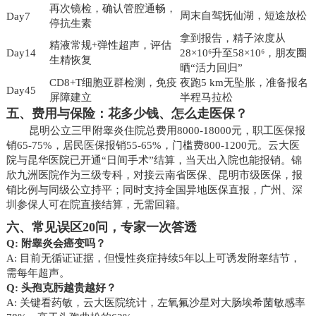
再次镜检，确认管腔通畅，
周末自驾抚仙湖，短途放松
Day7
停抗生素
拿到报告，精子浓度从
精液常规+弹性超声，评估
Day14
28×10⁶升至58×10⁶，朋友圈
生精恢复
晒“活力回归”
CD8+T细胞亚群检测，免疫
夜跑5 km无坠胀，准备报名
Day45
屏障建立
半程马拉松
五、费用与保险：花多少钱、怎么走医保？
昆明公立三甲附睾炎住院总费用8000-18000元，职工医保报
销65-75%，居民医保报销55-65%，门槛费800-1200元。云大医
院与昆华医院已开通“日间手术”结算，当天出入院也能报销。锦
欣九洲医院作为三级专科，对接云南省医保、昆明市级医保，报
销比例与同级公立持平；同时支持全国异地医保直报，广州、深
圳参保人可在院直接结算，无需回籍。
六、常见误区20问，专家一次答透
Q: 附睾炎会癌变吗？
A: 目前无循证证据，但慢性炎症持续5年以上可诱发附睾结节，
需每年超声。
Q: 头孢克肟越贵越好？
A: 关键看药敏，云大医院统计，左氧氟沙星对大肠埃希菌敏感率