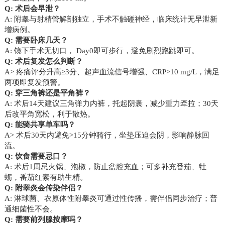
Q: 术后会早泄？
A: 附睾与射精管解剖独立，手术不触碰神经，临床统计无早泄新
增病例。
Q: 需要卧床几天？
A: 镜下手术无切口， Day0即可步行，避免剧烈跑跳即可。
Q: 术后复发怎么判断？
A> 疼痛评分升高≥3分、超声血流信号增强、CRP>10 mg/L，满足
两项即复发预警。
Q: 穿三角裤还是平角裤？
A: 术后14天建议三角弹力内裤，托起阴囊，减少重力牵拉；30天
后改平角宽松，利于散热。
Q: 能骑共享单车吗？
A> 术后30天内避免>15分钟骑行，坐垫压迫会阴，影响静脉回
流。
Q: 饮食需要忌口？
A: 术后1周忌火锅、泡椒，防止盆腔充血；可多补充番茄、牡
蛎，番茄红素有助生精。
Q: 附睾炎会传染伴侣？
A: 淋球菌、衣原体性附睾炎可通过性传播，需伴侣同步治疗；普
通细菌性不会。
Q: 需要前列腺按摩吗？