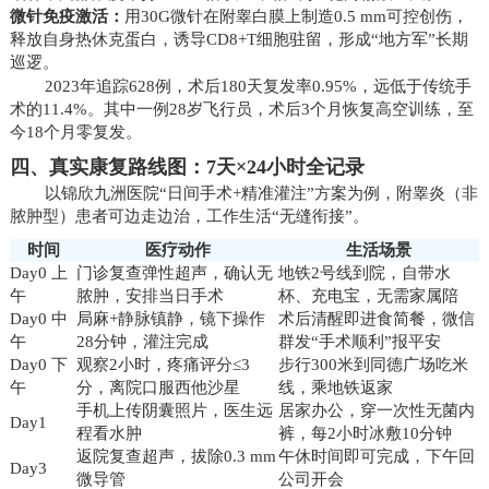
微针免疫激活：
用30G微针在附睾白膜上制造0.5 mm可控创伤，
释放自身热休克蛋白，诱导CD8+T细胞驻留，形成“地方军”长期
巡逻。
2023年追踪628例，术后180天复发率0.95%，远低于传统手
术的11.4%。其中一例28岁飞行员，术后3个月恢复高空训练，至
今18个月零复发。
四、真实康复路线图：7天×24小时全记录
以锦欣九洲医院“日间手术+精准灌注”方案为例，附睾炎（非
脓肿型）患者可边走边治，工作生活“无缝衔接”。
时间
医疗动作
生活场景
Day0 上
门诊复查弹性超声，确认无
地铁2号线到院，自带水
午
脓肿，安排当日手术
杯、充电宝，无需家属陪
Day0 中
局麻+静脉镇静，镜下操作
术后清醒即进食简餐，微信
午
28分钟，灌注完成
群发“手术顺利”报平安
Day0 下
观察2小时，疼痛评分≤3
步行300米到同德广场吃米
午
分，离院口服西他沙星
线，乘地铁返家
手机上传阴囊照片，医生远
居家办公，穿一次性无菌内
Day1
程看水肿
裤，每2小时冰敷10分钟
返院复查超声，拔除0.3 mm
午休时间即可完成，下午回
Day3
微导管
公司开会