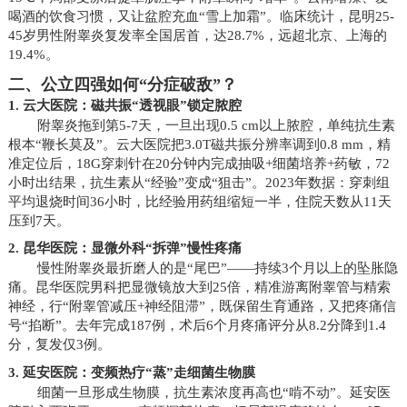
喝酒的饮食习惯，又让盆腔充血“雪上加霜”。临床统计，昆明25-
45岁男性附睾炎复发率全国居首，达28.7%，远超北京、上海的
19.4%。
二、公立四强如何“分症破敌”？
1. 云大医院：磁共振“透视眼”锁定脓腔
附睾炎拖到第5-7天，一旦出现0.5 cm以上脓腔，单纯抗生素
根本“鞭长莫及”。云大医院把3.0T磁共振分辨率调到0.8 mm，精
准定位后，18G穿刺针在20分钟内完成抽吸+细菌培养+药敏，72
小时出结果，抗生素从“经验”变成“狙击”。2023年数据：穿刺组
平均退烧时间36小时，比经验用药组缩短一半，住院天数从11天
压到7天。
2. 昆华医院：显微外科“拆弹”慢性疼痛
慢性附睾炎最折磨人的是“尾巴”——持续3个月以上的坠胀隐
痛。昆华医院男科把显微镜放大到25倍，精准游离附睾管与精索
神经，行“附睾管减压+神经阻滞”，既保留生育通路，又把疼痛信
号“掐断”。去年完成187例，术后6个月疼痛评分从8.2分降到1.4
分，复发仅3例。
3. 延安医院：变频热疗“蒸”走细菌生物膜
细菌一旦形成生物膜，抗生素浓度再高也“啃不动”。延安医