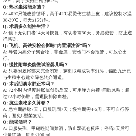
78%，高于头孢曲松的62%。
Q: 热水坐浴能杀菌？
A: 40℃只能改善循环，高于42℃易烫伤生精上皮，建议控制水温
38-39℃，每天≤15分钟。
Q: 术后多久能性生活？
A: 镜下无切口者14天可恢复，有切者需30天，务必戴套，防止逆
行感染。
Q: 飞机、高铁安检会影响“内置灌注管”吗？
A: 导管为高分子聚合物，非金属，安检门不会报警，可放心出
行。
Q: 慢性附睾炎能做试管婴儿吗？
A: 只要附睾尾部未完全闭塞，穿刺取精成功率91%，锦欣九洲已
与生殖中心建立绿色转介通道。
Q: 术后阴囊水肿正常吗？
A: 72小时内轻度肿胀属创伤反应，可用弹力内裤+间歇冰敷；超
过72小时仍肿，需返院排除血栓。
Q: 抗生素吃多久算够？
A: 急性期静脉7天，口服巩固7天；慢性期需4-6周，不可自行停
药，避免L型菌复活。
Q: 能喝酒吗？
A: 口服头孢、甲硝唑期间禁酒，防止双硫仑反应；停药3天后可
少量红酒，每周≤100 ml。