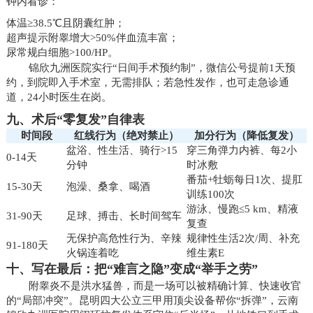
钟内看诊：
体温≥38.5℃且阴囊红肿；
超声提示附睾增大>50%伴血流丰富；
尿常规白细胞>100/HP。
锦欣九洲医院实行“日间手术预约制”，微信公号提前1天预
约，到院即入手术室，无需排队；若急性发作，也可走急诊通
道，24小时医生在岗。
九、术后“零复发”自律表
时间段
红线行为（绝对禁止）
加分行为（降低复发）
盆浴、性生活、骑行>15
穿三角弹力内裤、每2小
0-14天
分钟
时冰敷
番茄+牡蛎每日1次、提肛
15-30天
泡澡、桑拿、喝酒
训练100次
游泳、慢跑≤5 km、精液
31-90天
足球、搏击、长时间驾车
复查
无保护高危性行为、辛辣
规律性生活2次/周、补充
91-180天
火锅连着吃
维生素E
十、写在最后：把“难言之隐”变成“举手之劳”
附睾炎不是洪水猛兽，而是一场可以被精确计算、快速收官
的“局部冲突”。昆明四大公立三甲用顶尖设备帮你“拆弹”，云南