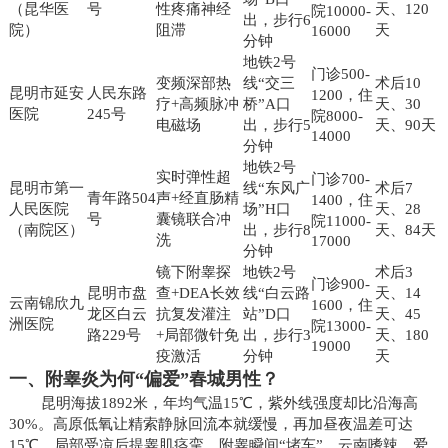
（昆华医
号
性疼痛神经
天、120
院10000-
出，步行6
院）
阻滞
天
16000
分钟
地铁2号
门诊500-
变频深部热
线“交三
术后10
昆明市延安
人民东路
1200，住
疗+高频脉冲
桥”A口
天、30
医院
245号
院8000-
电磁场
出，步行5
天、90天
14000
分钟
地铁2号
实时弹性超
门诊700-
昆明市第一
线“东风广
术后7
青年路504
声+经直肠精
1400，住
人民医院
场”H口
天、28
号
囊镜联合冲
院11000-
（南院区）
出，步行8
天、84天
洗
17000
分钟
镜下附睾探
地铁2号
术后3
门诊900-
昆明市盘
查+DEA长效
线“白云路
天、14
云南锦欣九
1600，住
龙区白云
抗复发灌注
站”D口
天、45
洲医院
院13000-
路229号
+局部微针免
出，步行3
天、180
19000
疫激活
分钟
天
一、附睾炎为何“偏爱”春城男性？
昆明海拔1892米，年均气温15℃，紫外线强度却比沿海高
30%。高原低氧让精索静脉回流本就缓慢，再加昼夜温差可达
15℃，局部受凉后提睾肌痉挛，附睾瞬间“堵车”。云南嗜辣、爱