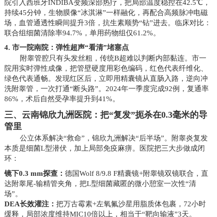
院引入西班牙INDIBA变频深部热疗，把局部温度稳控在42.5℃，
持续45分钟，生物膜像“冰淇淋”一样融化，再配合高频脉冲电磁
场，血管通透性瞬间提升3倍，抗生素顺势“钻”进去。临床对比：
联合组细菌清除率94.7%，单用药物组仅61.2%。
4. 市一院南院：弹性超声“看清”堵塞点
附睾管腔只有头发丝粗，传统B超难以判断内部黏连。市一
院用实时弹性成像，把管壁硬度用彩色编码，红色代表纤维化、
绿色代表通畅。发现红区后，立即用精囊镜从直肠入路，逆向冲
洗附睾管，一次打通“断头路”。2024年一季度完成92例，复通率
86%，术后自然受孕率提升到41%。
三、云南锦欣九洲医院：把“复发”扼杀在0.3毫米的导
管里
公立体系解决“救命”，锦欣九洲解决“后半场”。附睾炎复发
本质是细菌L型潜伏，加上局部免疫麻痹。医院把三大步做成闭
环：
镜下0.3 mm探查：
德国Wolf 8/9.8 F精囊镜+附睾镜双镜联合，直
达附睾尾-输精管夹角，把L型细菌藏匿的微小憩室一次性“清
场”。
DEA长效灌注：
把万古霉素+左氧氟沙星用脂质体包裹，72小时
缓释，局部浓度维持MIC10倍以上，相当于“靶向输液”3天。