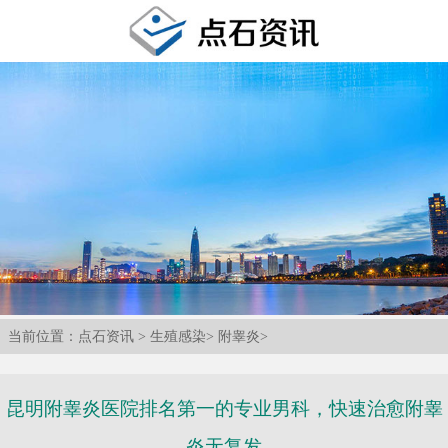
当前位置：
点石资讯
>
生殖感染
>
附睾炎
>
昆明附睾炎医院排名第一的专业男科，快速治愈附睾
炎无复发