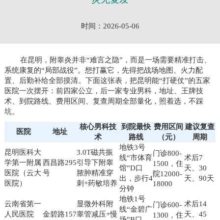
时间：2026-05-06
在昆明，附睾炎并非“难言之隐”，而是一场需要精准打击、
系统康复的“局部战役”。想打赢它，先得把战场地图、火力配
置、后勤补给全部摸清。下面这张表，把昆明能“打硬仗”的五家
医院一次摆开：前四家公立，后一家专业男科，地址、王牌技
术、到院路线、费用区间、复查周期全部量化，照着选，不踩
坑。
核心男科技
到院最快
费用区间
建议复查
医院
地址
术
路线
（元）
周期
地铁3号
昆明医科大
3.0T磁共振
门诊800-
线“市体育
术后7
学第一附属
西昌路295
引导下附睾
1500，住
馆”D口
天、30
医院（云大
号
脓肿精准穿
院12000-
出，步行4
天、90天
医院）
刺+药敏培养
18000
分钟
地铁1号
云南省第一
显微外科附
术后14
门诊600-
线“金碧广
人民医院
金碧路157
睾管减压+慢
天、45
1300，住
场”B口