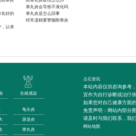
愈附睾炎
附睾丸炎硬结怎么办
睾丸炎会导致不液化吗
排名好的
睾丸炎是怎么回事
经常遗精要警惕附睾炎
炉，认准
点石资讯
本站内容仅供咨询参考
病
生殖感染
宜作为自行诊断或治疗
如果您对自己健康方面
炎
龟头炎
免责声明：网站内部分
请及时与我们联系，我
大
尿道炎
网站地图
生
睾丸炎