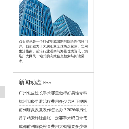
点石资讯是一个打破地域限制的综合性信息门
户。我们致力于为您汇聚全球热点聚焦、实用
生活指南、前沿行业观察与海量优质资讯，满
足广大网民一站式的高效信息检索与阅读需
求。
新闻动态
News
广州包皮过长手术哪里做得好男性专科
医院口碑排行
杭州阳痿早泄治疗费用多少男科正规医
院排名推荐
前列腺炎反复发作怎么办？2026年男性
日常护理与科学治疗方法
得了精索静脉曲张一定要手术吗日常需
要注意什么
成都前列腺炎检查费用大概需要多少钱