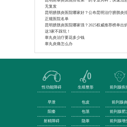
昆明附睾炎医院排名第一的专业男科，快速治
无复发
昆明膀胱炎医院哪家好？公布昆明治疗膀胱炎
正规医院名单
昆明膀胱炎医院哪家强？2025权威推荐榜单出
这3家不踩坑！
睾丸炎治疗要花多少钱
睾丸炎痛怎么办
性功能障碍
生殖整形
前列腺疾
早泄
包皮
前列腺
阳痿
包茎
前列腺肥
射精障碍
隐睾
前列腺增