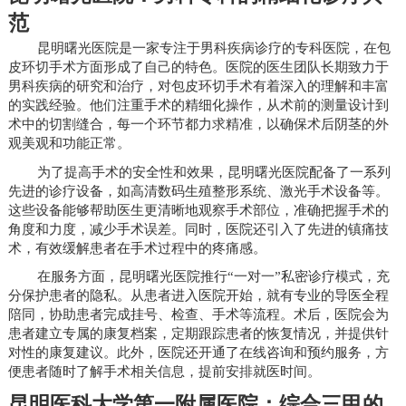
范
昆明曙光医院是一家专注于男科疾病诊疗的专科医院，在包
皮环切手术方面形成了自己的特色。医院的医生团队长期致力于
男科疾病的研究和治疗，对包皮环切手术有着深入的理解和丰富
的实践经验。他们注重手术的精细化操作，从术前的测量设计到
术中的切割缝合，每一个环节都力求精准，以确保术后阴茎的外
观美观和功能正常。
为了提高手术的安全性和效果，昆明曙光医院配备了一系列
先进的诊疗设备，如高清数码生殖整形系统、激光手术设备等。
这些设备能够帮助医生更清晰地观察手术部位，准确把握手术的
角度和力度，减少手术误差。同时，医院还引入了先进的镇痛技
术，有效缓解患者在手术过程中的疼痛感。
在服务方面，昆明曙光医院推行“一对一”私密诊疗模式，充
分保护患者的隐私。从患者进入医院开始，就有专业的导医全程
陪同，协助患者完成挂号、检查、手术等流程。术后，医院会为
患者建立专属的康复档案，定期跟踪患者的恢复情况，并提供针
对性的康复建议。此外，医院还开通了在线咨询和预约服务，方
便患者随时了解手术相关信息，提前安排就医时间。
昆明医科大学第一附属医院：综合三甲的