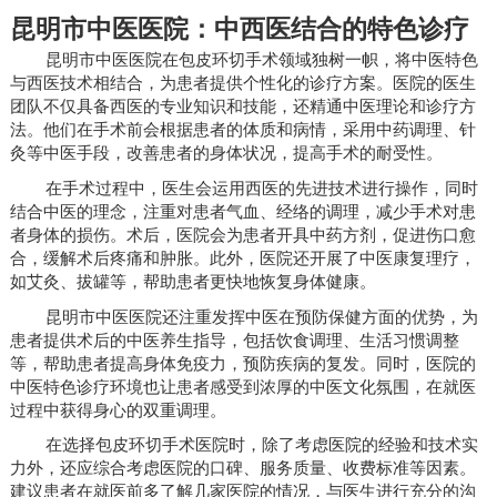
昆明市中医医院：中西医结合的特色诊疗
昆明市中医医院在包皮环切手术领域独树一帜，将中医特色
与西医技术相结合，为患者提供个性化的诊疗方案。医院的医生
团队不仅具备西医的专业知识和技能，还精通中医理论和诊疗方
法。他们在手术前会根据患者的体质和病情，采用中药调理、针
灸等中医手段，改善患者的身体状况，提高手术的耐受性。
在手术过程中，医生会运用西医的先进技术进行操作，同时
结合中医的理念，注重对患者气血、经络的调理，减少手术对患
者身体的损伤。术后，医院会为患者开具中药方剂，促进伤口愈
合，缓解术后疼痛和肿胀。此外，医院还开展了中医康复理疗，
如艾灸、拔罐等，帮助患者更快地恢复身体健康。
昆明市中医医院还注重发挥中医在预防保健方面的优势，为
患者提供术后的中医养生指导，包括饮食调理、生活习惯调整
等，帮助患者提高身体免疫力，预防疾病的复发。同时，医院的
中医特色诊疗环境也让患者感受到浓厚的中医文化氛围，在就医
过程中获得身心的双重调理。
在选择包皮环切手术医院时，除了考虑医院的经验和技术实
力外，还应综合考虑医院的口碑、服务质量、收费标准等因素。
建议患者在就医前多了解几家医院的情况，与医生进行充分的沟