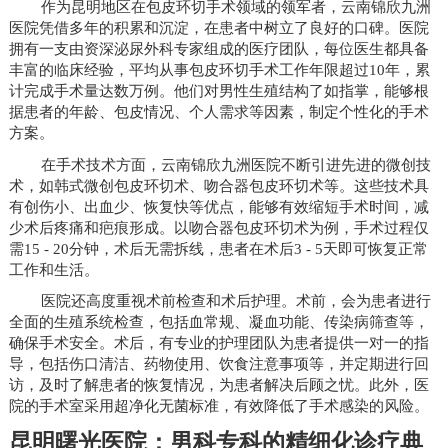
作为昆明地区在包皮环切手术领域的领军者，云南锦欣九洲
医院凭借多年的积累和沉淀，在患者中树立了良好的口碑。医院
拥有一支由资深泌尿外科专家组成的医疗团队，每位医生都具备
丰富的临床经验，平均从事包皮环切手术工作年限超过10年，累
计完成手术量达数万例。他们对男性生殖结构了如指掌，能够根
据患者的年龄、包皮情况、个人需求等因素，制定个性化的手术
方案。
在手术技术方面，云南锦欣九洲医院不断引进先进的微创技
术，如韩式微创包皮环切术、吻合器包皮环切术等。这些技术具
有创伤小、出血少、恢复快等优点，能够有效缩短手术时间，减
少术后疼痛和疤痕形成。以吻合器包皮环切术为例，手术过程仅
需15 - 20分钟，术后无需拆线，患者在术后3 - 5天即可恢复正常
工作和生活。
医院还高度重视术前检查和术后护理。术前，会为患者进行
全面的生殖系统检查，包括血常规、凝血功能、传染病筛查等，
确保手术安全。术后，有专业的护理团队为患者提供一对一的指
导，包括伤口清洁、药物使用、饮食注意事项等，并定期进行回
访，及时了解患者的恢复情况，为患者解决后顾之忧。此外，医
院的手术室采用超净化无菌标准，有效降低了手术感染的风险。
昆明曙光医院：男科专科的精细化诊疗典