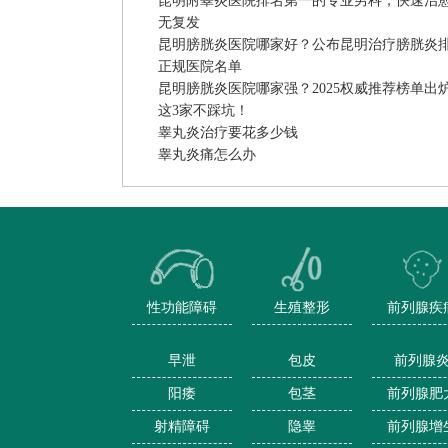
昆明附睾炎医院排名第一的专业男科，快速治
无复发
昆明膀胱炎医院哪家好？公布昆明治疗膀胱炎
正规医院名单
昆明膀胱炎医院哪家强？2025权威推荐榜单出
这3家不踩坑！
睾丸炎治疗要花多少钱
睾丸炎痛怎么办
性功能障碍
生殖整形
前列腺疾
早泄
包皮
前列腺
阳痿
包茎
前列腺肥
射精障碍
隐睾
前列腺增