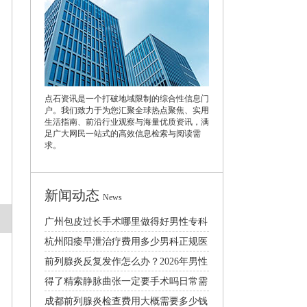
点石资讯是一个打破地域限制的综合性信息门
户。我们致力于为您汇聚全球热点聚焦、实用
生活指南、前沿行业观察与海量优质资讯，满
足广大网民一站式的高效信息检索与阅读需
求。
新闻动态
News
广州包皮过长手术哪里做得好男性专科
医院口碑排行
杭州阳痿早泄治疗费用多少男科正规医
院排名推荐
前列腺炎反复发作怎么办？2026年男性
日常护理与科学治疗方法
得了精索静脉曲张一定要手术吗日常需
要注意什么
成都前列腺炎检查费用大概需要多少钱