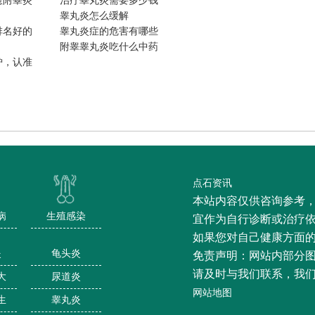
愈附睾炎
治疗睾丸炎需要多少钱
睾丸炎怎么缓解
排名好的
睾丸炎症的危害有哪些
附睾睾丸炎吃什么中药
炉，认准
点石资讯
本站内容仅供咨询参考
病
生殖感染
宜作为自行诊断或治疗
如果您对自己健康方面
炎
龟头炎
免责声明：网站内部分
请及时与我们联系，我
大
尿道炎
网站地图
生
睾丸炎