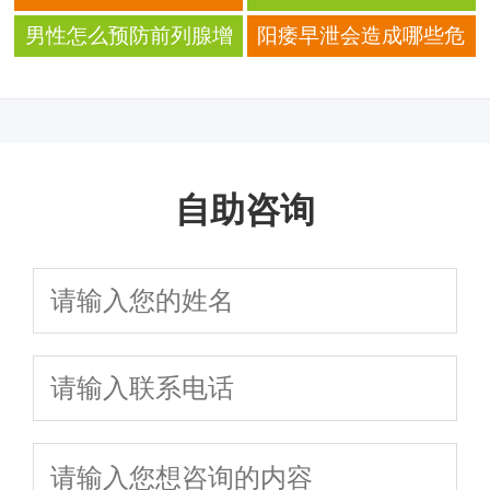
呢？
痛？ 可以试着这样做？
于提前预防前列腺炎
男性怎么预防前列腺增
阳痿早泄会造成哪些危
生？
害？ 小心导致不育！
自助咨询