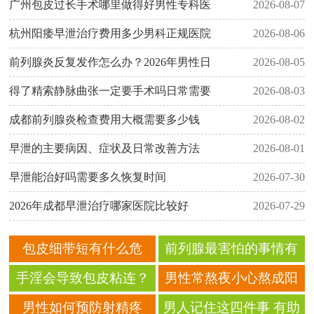
广州包皮过长手术哪里做得好男性专科医
2026-08-07
杭州阳痿早泄治疗费用多少男科正规医院
2026-08-06
前列腺炎反复发作怎么办？2026年男性日
2026-08-05
得了精索静脉曲张一定要手术吗日常需要
2026-08-03
成都前列腺炎检查费用大概需要多少钱
2026-08-02
早泄的主要病因、症状及日常改善方法
2026-08-01
早泄能治好吗需要多久恢复时间
2026-07-30
2026年成都早泄治疗哪家医院比较好
2026-07-29
包皮细带短有什么危
前列腺最害怕的事情有
害？ 会影响性功能吗？
哪些？ 这六件事千万不
手淫会导致包皮粘连？
男性常熬夜小心熬成阳
要做
包皮粘连有哪些危害？
痿？ 要如何预防阳痿
男性如何预防射精疼
男人记住这四件事 有助