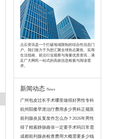
点石资讯是一个打破地域限制的综合性信息门
户。我们致力于为您汇聚全球热点聚焦、实用
生活指南、前沿行业观察与海量优质资讯，满
足广大网民一站式的高效信息检索与阅读需
求。
新闻动态
News
广州包皮过长手术哪里做得好男性专科
医院口碑排行
杭州阳痿早泄治疗费用多少男科正规医
院排名推荐
前列腺炎反复发作怎么办？2026年男性
日常护理与科学治疗方法
得了精索静脉曲张一定要手术吗日常需
要注意什么
成都前列腺炎检查费用大概需要多少钱