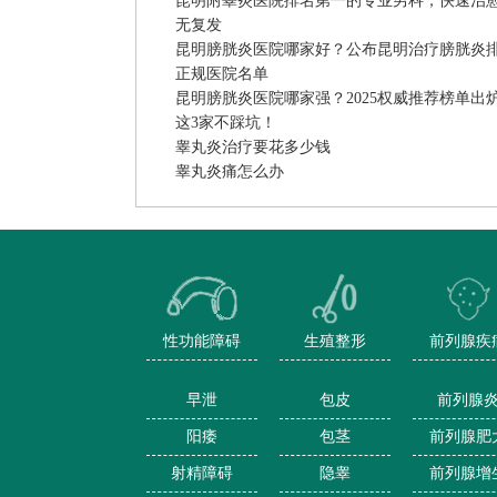
昆明附睾炎医院排名第一的专业男科，快速治
无复发
昆明膀胱炎医院哪家好？公布昆明治疗膀胱炎
正规医院名单
昆明膀胱炎医院哪家强？2025权威推荐榜单出
这3家不踩坑！
睾丸炎治疗要花多少钱
睾丸炎痛怎么办
性功能障碍
生殖整形
前列腺疾
早泄
包皮
前列腺
阳痿
包茎
前列腺肥
射精障碍
隐睾
前列腺增