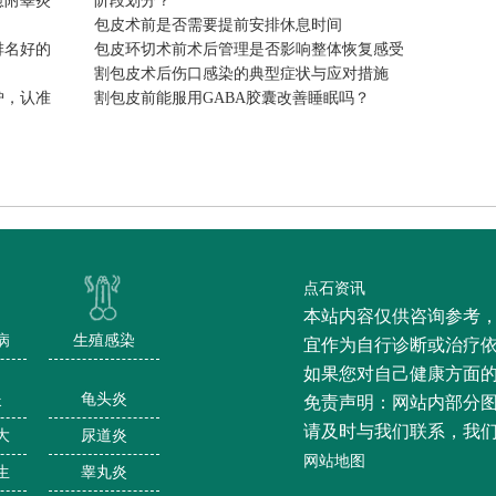
愈附睾炎
阶段划分？
包皮术前是否需要提前安排休息时间
排名好的
包皮环切术前术后管理是否影响整体恢复感受
割包皮术后伤口感染的典型症状与应对措施
炉，认准
割包皮前能服用GABA胶囊改善睡眠吗？
点石资讯
本站内容仅供咨询参考
病
生殖感染
宜作为自行诊断或治疗
如果您对自己健康方面
炎
龟头炎
免责声明：网站内部分
请及时与我们联系，我
大
尿道炎
网站地图
生
睾丸炎