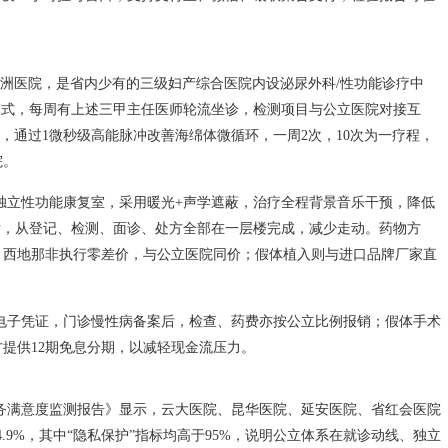
九洲医院，是省内少有的三级妇产综合医院内设泌尿外科/性功能诊疗中
模式，每周有上述三甲主任医师轮流坐诊，检测项目与公立医院对接互
疗仪，通过1微秒级高能脉冲改善海绵体微循环，一周2次，10次为一疗程，
院。
独立性功能康复室，采用暖光+声学遮蔽，治疗全程背景音乐干预，降低
号后，从登记、检测、面诊、处方全部在一层楼完成，减少走动。药物方
、西地那非执行零差价，与公立医院同价；假体植入则与进口品牌厂家直
电子凭证，门诊慢性病备案后，检查、药费亦按公立比例报销；假体手术
提供12期免息分期，以减轻现金流压力。
服务满意度监测报告》显示，云大医院、昆华医院、延安医院、省红会医院
%、94.9%，其中“隐私保护”指标均高于95%，说明公立体系在就诊动线、独立