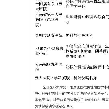
泌尿外科/男性与性生殖
一附属医院（云
康医学中心
大医院）
云南省第一人民
生殖男科/中医男科联合
医院（昆华医
诊
院）
昆明市延安医院
男科与性医学科
AI智能盆底肌电评估、生
泌尿男科/盆底康
物反馈+电刺激、阴茎硬
复中心
症微创矫形
云南锦欣九洲医
泌尿外科/性功能诊疗中
院
云大医院：学科旗舰，科研反哺临床
昆明医科大学第一附属医院把男性性医学中心
中心拥有省内唯一的“男性勃起功能研究实验室”
率低于3%。对于口服药物无效的血管性ED，可
然勃起成功率稳定在78%。