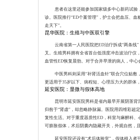
患者在这里还能参加国家级多中心新药试验，
诊。医院推行“ED个案管理”，护士会把血压、
走天下”。
昆华医院：生殖与中医双引擎
云南省第一人民医院把ED治疗拆成“两条线
叉。生殖男科拥有全省首台低强度冲击波治疗仪，
血管性ED恢复晨勃。对于合并早泄的病人，中心
中医男科则采用“补肾活血针”联合穴位贴
更适用于35岁以下、病程短、心理压力大的群体
延安医院：显微与假体高地
昆明市延安医院男科是省内最早开展阴茎背深
归咎于“肾虚”，却忽略静脉漏。医院用四维彩超定
复性生活。对于重度器质性ED，科室与麻醉科、
可膨胀假体，术后阴囊内隐藏开关，外观自然，
延安医院还设有“术后体验室”，假体植入者