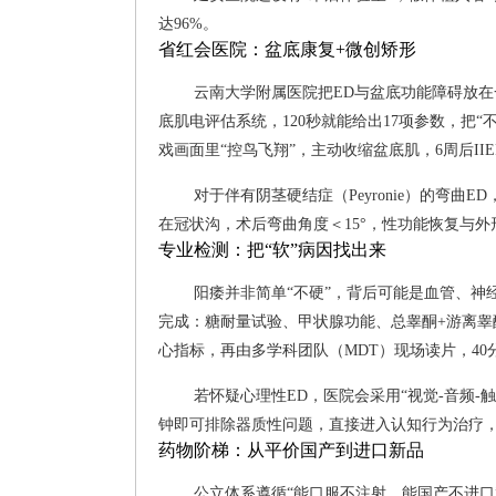
达96%。
省红会医院：盆底康复+微创矫形
云南大学附属医院把ED与盆底功能障碍放在
底肌电评估系统，120秒就能给出17项参数，把
戏画面里“控鸟飞翔”，主动收缩盆底肌，6周后IIE
对于伴有阴茎硬结症（Peyronie）的弯曲
在冠状沟，术后弯曲角度＜15°，性功能恢复与
专业检测：把“软”病因找出来
阳痿并非简单“不硬”，背后可能是血管、
完成：糖耐量试验、甲状腺功能、总睾酮+游离
心指标，再由多学科团队（MDT）现场读片，40
若怀疑心理性ED，医院会采用“视觉-音频-触
钟即可排除器质性问题，直接进入认知行为治疗
药物阶梯：从平价国产到进口新品
公立体系遵循“能口服不注射、能国产不进口”