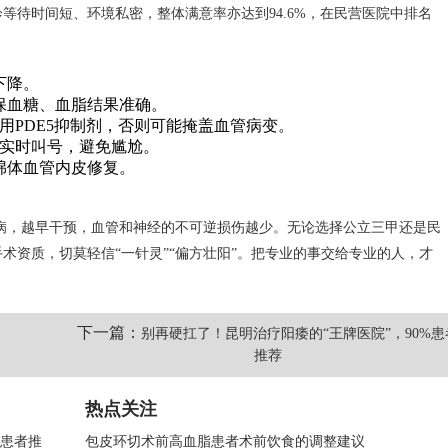
等待时间短、环境私密，整体满意率亦达到94.6%，在民营医院中排名
下降。
保血糖、血脂结果准确。
用PDE5抑制剂，否则可能掩盖血管病变。
实时叫号，避免尴尬。
绵体血管内皮修复。
病，越早干预，血管和神经的不可逆损伤越少。无论选择公立三甲还是民
术资质，切莫轻信“一针灵”“偏方壮阳”。把专业的事交给专业的人，才
下一篇：
别再硬扛了！昆明治疗阳痿的“王牌医院”，90%患
推荐
热点关注
%患者推
包皮环切术前高血脂患者术前饮食的调整建议