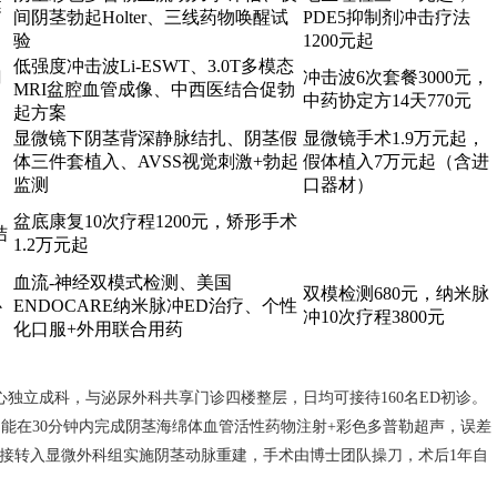
健
间阴茎勃起Holter、三线药物唤醒试
PDE5抑制剂冲击疗法
验
1200元起
低强度冲击波Li-ESWT、3.0T多模态
门
冲击波6次套餐3000元，
MRI盆腔血管成像、中西医结合促勃
中药协定方14天770元
起方案
显微镜下阴茎背深静脉结扎、阴茎假
显微镜手术1.9万元起，
体三件套植入、AVSS视觉刺激+勃起
假体植入7万元起（含进
监测
口器材）
盆底康复10次疗程1200元，矫形手术
结
1.2万元起
血流‐神经双模式检测、美国
双模检测680元，纳米脉
心
ENDOCARE纳米脉冲ED治疗、个性
冲10次疗程3800元
化口服+外用联合用药
独立成科，与泌尿外科共享门诊四楼整层，日均可接待160名ED初诊。
，能在30分钟内完成阴茎海绵体血管活性药物注射+彩色多普勒超声，误差
直接转入显微外科组实施阴茎动脉重建，手术由博士团队操刀，术后1年自