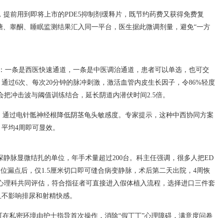
提前用到即将上市的PDE5抑制剂缓释片，既节约药费又获得免费复
血糖、睾酮、睡眠监测结果汇入同一平台，医生据此微调剂量，避免“一方
”：一条是西医快速通道，一条是中医调治通道，患者可以单选，也可交
通过6次、每次20分钟的脉冲刺激，激活血管内皮生长因子，令86%轻度
会把冲击波与阈值训练结合，延长阴道内潜伏时间2.5倍。
敷，通过电针骶神经根降低阴茎龟头敏感度。专家提示，这种中西协同方案
，平均4周即可显效。
静脉显微结扎的单位，年手术量超过200台。科主任强调，很多人把ED
位漏点后，仅1.5厘米切口即可缝合病变静脉，术后第二天出院，4周恢
心理科共同评估，符合指征者可直接进入假体植入流程，选择进口三件套
且不影响排尿和射精快感。
可在私密环境由护士指导首次操作，消除“假丁丁”心理障碍，满意度问卷