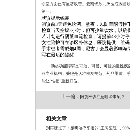
诊室方面已有显著改善。云南锦欣九洲医院因首诊
第一。
就诊提示锦囊
初诊前3天避免饮酒、熬夜，以防睾酮假性
检查当天空腹8小时，但可少量饮水，以确
若计划进行阴茎血流检查，请提前48小时停
女性陪护可在诊区外休息，医院提供二维码
手术患者需戒烟4周，尼古丁会显著影响海
写在最后的提醒
勃起功能障碍是可治、可管、可控的慢性疾
营专业机构，关键是认准检测规范、药品渠道、手
能让“性福”重新归位。
上一篇：
阳痿应该注意哪些事项？
相关文章
别再硬扛了！昆明治疗阳痿的“王牌医院”，90