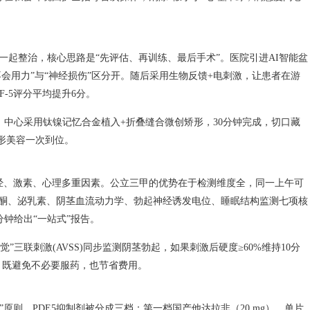
一起整治，核心思路是“先评估、再训练、最后手术”。医院引进AI智能盆
“不会用力”与“神经损伤”区分开。随后采用生物反馈+电刺激，让患者在游
F-5评分平均提升6分。
ED，中心采用钛镍记忆合金植入+折叠缝合微创矫形，30分钟完成，切口藏
外形美容一次到位。
神经、激素、心理多重因素。公立三甲的优势在于检测维度全，同一上午可
睾酮、泌乳素、阴茎血流动力学、勃起神经诱发电位、睡眠结构监测七项核
分钟给出“一站式”报告。
觉”三联刺激(AVSS)同步监测阴茎勃起，如果刺激后硬度≥60%维持10分
，既避免不必要服药，也节省费用。
原则。PDE5抑制剂被分成三档：第一档国产他达拉非（20 mg），单片