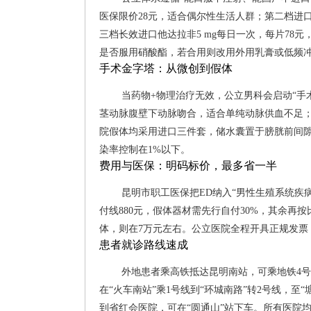
医保限价28元，适合偶尔性生活人群；第二档进口
三档长效进口他达拉非5 mg每日一次，每片7
是否服用硝酸酯，若合用则改用外用乳膏或低频
手术金字塔：从微创到假体
当药物+物理治疗无效，公立男科会启动“手
茎动脉腹壁下动脉吻合，适合单纯动脉供血不足；
院假体均采用进口三件套，储水囊置于膀胱前间隙
染率控制在1%以下。
费用与医保：明码标价，最多省一半
昆明市职工医保把ED纳入“男性生殖系统疾病
付线880元，假体器材需先行自付30%，其余再
体，则在7万元左右。公立医院全程开具正规发票
患者就诊路线速成
外地患者乘高铁抵达昆明南站，可乘地铁4号
在“火车南站”乘1号线到“环城南路”转2号线，至
到省红会医院，可在“圆通山”站下车。所有医院