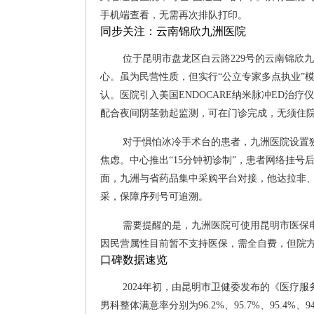
手机端查看，无需再次排队打印。
同步关注：云南锦欣九洲医院
位于昆明市盘龙区白云路229号的云南锦欣
心。虽为民营性质，但实行“公立专家多点执业”
认。医院引入美国ENDOCARE纳米脉冲ED治
配合夜间阴茎勃起监测，可在门诊完成，无须住
对于惧怕冰冷手术台的患者，九洲医院设置
焦虑。中心推出“15分钟初诊制”，患者网络挂
面，九洲与省药品集中采购平台对接，他达拉非
采，保障序列号可追溯。
需要提醒的是，九洲医院可使用昆明市医保
因民营属性目前暂不支持医保，需全自费，但院方
口碑数据速览
2024年初，由昆明市卫健委发布的《医疗
男科整体满意率分别为96.2%、95.7%、95.4