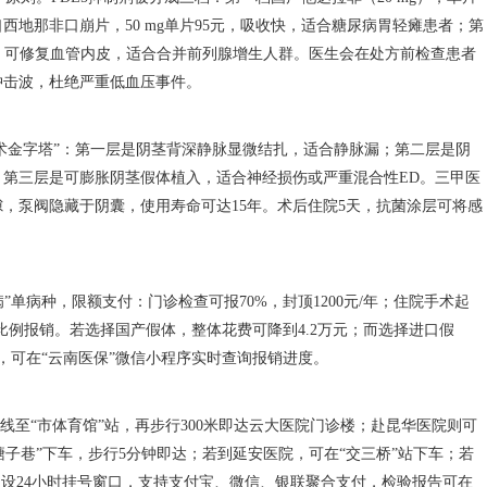
西地那非口崩片，50 mg单片95元，吸收快，适合糖尿病胃轻瘫患者；第
8元，可修复血管内皮，适合合并前列腺增生人群。医生会在处方前检查患者
冲击波，杜绝严重低血压事件。
术金字塔”：第一层是阴茎背深静脉显微结扎，适合静脉漏；第二层是阴
第三层是可膨胀阴茎假体植入，适合神经损伤或严重混合性ED。三甲医
，泵阀隐藏于阴囊，使用寿命可达15年。术后住院5天，抗菌涂层可将感
”单病种，限额支付：门诊检查可报70%，封顶1200元/年；住院手术起
按比例报销。若选择国产假体，整体花费可降到4.2万元；而选择进口假
，可在“云南医保”微信小程序实时查询报销进度。
线至“市体育馆”站，再步行300米即达云大医院门诊楼；赴昆华医院则可
“塘子巷”下车，步行5分钟即达；若到延安医院，可在“交三桥”站下车；若
均设24小时挂号窗口，支持支付宝、微信、银联聚合支付，检验报告可在