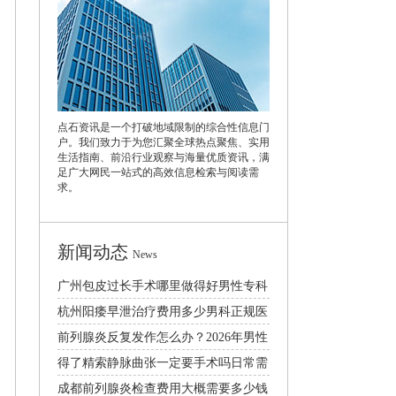
点石资讯是一个打破地域限制的综合性信息门
户。我们致力于为您汇聚全球热点聚焦、实用
生活指南、前沿行业观察与海量优质资讯，满
足广大网民一站式的高效信息检索与阅读需
求。
新闻动态
News
广州包皮过长手术哪里做得好男性专科
医院口碑排行
杭州阳痿早泄治疗费用多少男科正规医
院排名推荐
前列腺炎反复发作怎么办？2026年男性
日常护理与科学治疗方法
得了精索静脉曲张一定要手术吗日常需
要注意什么
成都前列腺炎检查费用大概需要多少钱