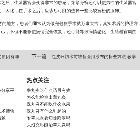
术之后，生殖器官会变得非常的敏感，穿紧身裤还可以使男性的生殖器官
复，因此，在手术之后，应该尽可能的选择一些比较宽松的服饰。
意的地方，患者们通常认为做完包皮手术就万事大吉，其实术后的护理方
自己，不但不能够使病情完全恢复，还可能导致病情恶化、生殖器官周围
下一篇：
的原因有哪
包皮环切术前准备医用纱布的折叠方法 教学
热点关注
验分享平
睾丸炎吃什么药最有效
怎么能检查出睾丸炎
睾丸炎不能吃什么水果
技术接轨
睾丸炎有什么引起的
信赖
附睾丸炎要切除附睾吗
头孢克肟能治睾丸炎吗