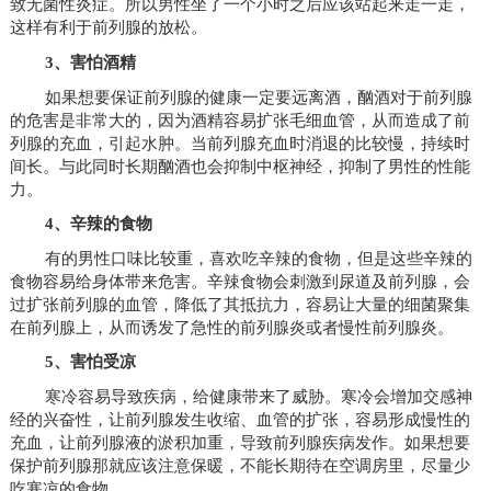
致无菌性炎症。所以男性坐了一个小时之后应该站起来走一走，
这样有利于前列腺的放松。
3、害怕酒精
如果想要保证前列腺的健康一定要远离酒，酗酒对于前列腺
的危害是非常大的，因为酒精容易扩张毛细血管，从而造成了前
列腺的充血，引起水肿。当前列腺充血时消退的比较慢，持续时
间长。与此同时长期酗酒也会抑制中枢神经，抑制了男性的性能
力。
4、辛辣的食物
有的男性口味比较重，喜欢吃辛辣的食物，但是这些辛辣的
食物容易给身体带来危害。辛辣食物会刺激到尿道及前列腺，会
过扩张前列腺的血管，降低了其抵抗力，容易让大量的细菌聚集
在前列腺上，从而诱发了急性的前列腺炎或者慢性前列腺炎。
5、害怕受凉
寒冷容易导致疾病，给健康带来了威胁。寒冷会增加交感神
经的兴奋性，让前列腺发生收缩、血管的扩张，容易形成慢性的
充血，让前列腺液的淤积加重，导致前列腺疾病发作。如果想要
保护前列腺那就应该注意保暖，不能长期待在空调房里，尽量少
吃寒凉的食物。