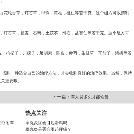
方。
，白花蛇舌草，灯芯草，甲珠，黄柏，桃仁等若干克。这个组方可以清利
根，灯芯草，瞿麦，石韦，土茯苓，滑石，益智仁等若干克。这个组方可
青皮，枸杞子，川楝子，延胡索，陈皮，赤芍，生甘草，车前子，柴胡等若
，找到一种适合自己的治疗方法，才会收到良好的治疗效果。当然，保持
至关重要哦。
下一篇：
睾丸炎多久才能恢复
热点关注
治疗附睾
睾丸炎症会引起滑精吗
睾丸炎是否会引起腰痛？