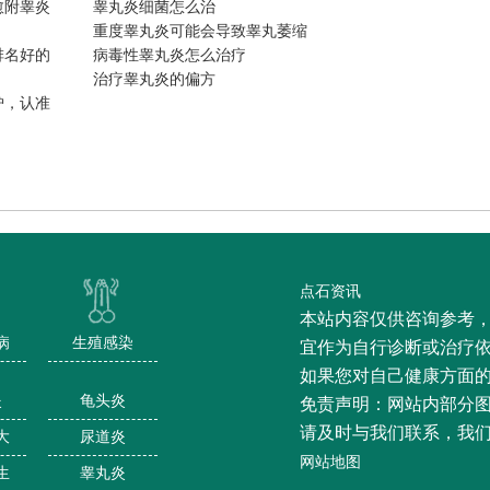
愈附睾炎
睾丸炎细菌怎么治
重度睾丸炎可能会导致睾丸萎缩
排名好的
病毒性睾丸炎怎么治疗
治疗睾丸炎的偏方
炉，认准
点石资讯
本站内容仅供咨询参考
病
生殖感染
宜作为自行诊断或治疗
如果您对自己健康方面
炎
龟头炎
免责声明：网站内部分
请及时与我们联系，我
大
尿道炎
网站地图
生
睾丸炎