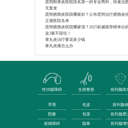
昆明附睾炎医院排名第一的专业男科，快速治
无复发
昆明膀胱炎医院哪家好？公布昆明治疗膀胱炎
正规医院名单
昆明膀胱炎医院哪家强？2025权威推荐榜单出
这3家不踩坑！
睾丸炎治疗要花多少钱
睾丸炎痛怎么办
性功能障碍
生殖整形
前列腺疾
早泄
包皮
前列腺
阳痿
包茎
前列腺肥
射精障碍
隐睾
前列腺增