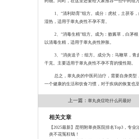
药物。同时，在这里还要给大家推荐一些中药组
1、“清利助育”组方。成分：虎杖，土茯苓
湿热，适用于睾丸炎性不孕不育。
2、“消毒生精”组方。成为：败酱草，白茅
以清毒生精，适用于睾丸炎性肿胀。
3、“消炎送子：组方。成分为：马鞭草，
干克。主要适用于睾丸炎性不孕不育的慢性期。
总之，睾丸炎的中医药治疗，需要自身类型
一个健康的生活和饮食习惯，对于疾病的恢复也
上一篇：
睾丸炎症吃什么药最好
相关文章
【2025最新】昆明附睾炎医院排名Top3，专业
炎不花冤枉钱！