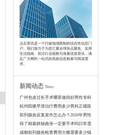
点石资讯是一个打破地域限制的综合性信息门
户。我们致力于为您汇聚全球热点聚焦、实用
生活指南、前沿行业观察与海量优质资讯，满
足广大网民一站式的高效信息检索与阅读需
求。
新闻动态
News
广州包皮过长手术哪里做得好男性专科
医院口碑排行
杭州阳痿早泄治疗费用多少男科正规医
院排名推荐
前列腺炎反复发作怎么办？2026年男性
日常护理与科学治疗方法
得了精索静脉曲张一定要手术吗日常需
要注意什么
成都前列腺炎检查费用大概需要多少钱