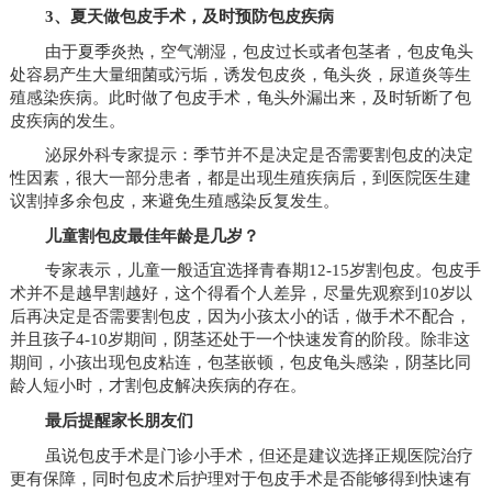
3、夏天做包皮手术，及时预防包皮疾病
由于夏季炎热，空气潮湿，包皮过长或者包茎者，包皮龟头
处容易产生大量细菌或污垢，诱发包皮炎，龟头炎，尿道炎等生
殖感染疾病。此时做了包皮手术，龟头外漏出来，及时斩断了包
皮疾病的发生。
泌尿外科专家提示：季节并不是决定是否需要割包皮的决定
性因素，很大一部分患者，都是出现生殖疾病后，到医院医生建
议割掉多余包皮，来避免生殖感染反复发生。
儿童割包皮最佳年龄是几岁？
专家表示，儿童一般适宜选择青春期12-15岁割包皮。包皮手
术并不是越早割越好，这个得看个人差异，尽量先观察到10岁以
后再决定是否需要割包皮，因为小孩太小的话，做手术不配合，
并且孩子4-10岁期间，阴茎还处于一个快速发育的阶段。除非这
期间，小孩出现包皮粘连，包茎嵌顿，包皮龟头感染，阴茎比同
龄人短小时，才割包皮解决疾病的存在。
最后提醒家长朋友们
虽说包皮手术是门诊小手术，但还是建议选择正规医院治疗
更有保障，同时包皮术后护理对于包皮手术是否能够得到快速有