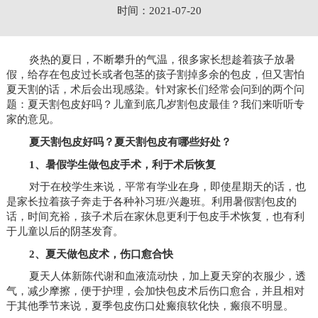
时间：2021-07-20
炎热的夏日，不断攀升的气温，很多家长想趁着孩子放暑
假，给存在包皮过长或者包茎的孩子割掉多余的包皮，但又害怕
夏天割的话，术后会出现感染。针对家长们经常会问到的两个问
题：夏天割包皮好吗？儿童到底几岁割包皮最佳？我们来听听专
家的意见。
夏天割包皮好吗？夏天割包皮有哪些好处？
1、暑假学生做包皮手术，利于术后恢复
对于在校学生来说，平常有学业在身，即使星期天的话，也
是家长拉着孩子奔走于各种补习班/兴趣班。利用暑假割包皮的
话，时间充裕，孩子术后在家休息更利于包皮手术恢复，也有利
于儿童以后的阴茎发育。
2、夏天做包皮术，伤口愈合快
夏天人体新陈代谢和血液流动快，加上夏天穿的衣服少，透
气，减少摩擦，便于护理，会加快包皮术后伤口愈合，并且相对
于其他季节来说，夏季包皮伤口处瘢痕软化快，瘢痕不明显。