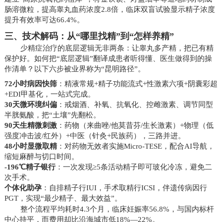
肠溶微粒，提高睾丸血药浓度2.8倍，临床双盲试验显示精子浓度
提升有效率可达66.4%。
三、技术解码：从“哪里找精”到“怎样养精”
少精症治疗的底层逻辑无非两条：让睾丸多产精，把已有精
保护好。如何把“底层逻辑”翻译成患者听得懂、医生做得到的操
作清单？以下六步被业界称为“昆明路径”。
72小时病因快筛
：精液常规+精子功能流式+性激素六项+阴囊彩超
+EDI甲基化，一站式完成。
30天微环境纠偏
：戒烟酒、补氧、抗氧化、控雌激素、调节同型
半胱氨酸，把“土壤”先翻松。
90天生精微刺激
：药物（来曲唑/他莫昔芬/生长激素）+物理（低
强度冲击波/红外）+中医（针灸+民族药），三路并进。
48小时显微取精
：对药物无效者实施Micro-TESE，配合AI导航，
缩短麻醉与切口时间。
-196℃精子银行
：一次发现≥5条活动精子即可玻化冷冻，避免二
次手术。
个体化助孕
：自排精子行IUI，手术取精行ICSI，伴遗传病因行
PGT，实现“最少精子、最大效益”。
整个流程平均耗时4.3个月，临床妊娠率56.8%，与国内标杆
中心持平，而费用却比沿海城市低18%—22%。