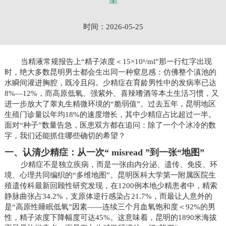
时间：2026-05-25
当精液常规报告上“精子浓度＜15×10⁶/ml”那一行红字出现
时，绝大多数昆明男士都会生出同一种窒息感：仿佛整个滇池的
水瞬间灌进胸腔，既冷且闷。少精症在育龄男性中的发病率已达
8%—12%，而高原低氧、强紫外、喜辣嗜酒等本土生活习惯，又
进一步放大了睾丸生精微环境的“脆弱值”。过去五年，昆明地区
生殖门诊量以年均18%的速度增长，其中少精症占比超过一半。
面对“种子”数量告急，医患双方都在追问：除了一个个冰冷的数
字，我们还能抓住哪些确切的希望？
一、认清少精症：从一次“ misread ”到一张“地图”
少精症不是独立疾病，而是一张由内分泌、遗传、免疫、环
境、心理共同编织的“多维地图”。昆明医科大学第一附属医院生
殖遗传科最新回顾性研究发现，在1200例本地少精患者中，精索
静脉曲张占34.2%，支原体逆行感染占21.7%，而最让人意外的
是“高原性睡眠低氧”因素——连续三个月血氧饱和度＜92%的男
性，精子浓度下降幅度可达45%。这意味着，昆明的1890米海拔