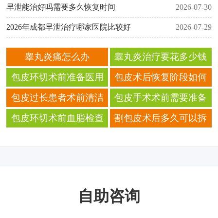
早泄能治好吗需要多久恢复时间
2026-07-30
2026年成都早泄治疗哪家医院比较好
2026-07-29
睾丸炎痛怎么办
睾丸炎治疗要花多少钱
包皮环切术前准备医用
包皮术后恢复阶段如何
纱布的折叠方法 教学
科学进行自我照护
包皮过长患者术前清洁
包皮手术术前需要准备
包皮垢的频率与操作规
的医疗相关物品清单
包皮环切术前血脂检查
割包皮术后多久可以拆
范
甘油三酯的正常范围
除伤口处的医用敷料
自助咨询