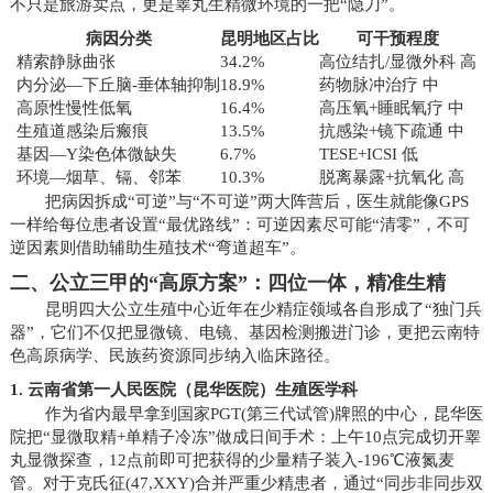
不只是旅游卖点，更是睾丸生精微环境的一把“隐刀”。
病因分类
昆明地区占比
可干预程度
精索静脉曲张
34.2%
高位结扎/显微外科 高
内分泌—下丘脑-垂体轴抑制
18.9%
药物脉冲治疗 中
高原性慢性低氧
16.4%
高压氧+睡眠氧疗 中
生殖道感染后瘢痕
13.5%
抗感染+镜下疏通 中
基因—Y染色体微缺失
6.7%
TESE+ICSI 低
环境—烟草、镉、邻苯
10.3%
脱离暴露+抗氧化 高
把病因拆成“可逆”与“不可逆”两大阵营后，医生就能像GPS
一样给每位患者设置“最优路线”：可逆因素尽可能“清零”，不可
逆因素则借助辅助生殖技术“弯道超车”。
二、公立三甲的“高原方案”：四位一体，精准生精
昆明四大公立生殖中心近年在少精症领域各自形成了“独门兵
器”，它们不仅把显微镜、电镜、基因检测搬进门诊，更把云南特
色高原病学、民族药资源同步纳入临床路径。
1. 云南省第一人民医院（昆华医院）生殖医学科
作为省内最早拿到国家PGT(第三代试管)牌照的中心，昆华医
院把“显微取精+单精子冷冻”做成日间手术：上午10点完成切开睾
丸显微探查，12点前即可把获得的少量精子装入-196℃液氮麦
管。对于克氏征(47,XXY)合并严重少精患者，通过“同步非同步双