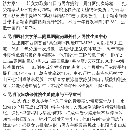
轨方案”——即女方取卵当日与男方提前一周分两批次冻精——把
受精率从43%提升到76%。医院还联合昆明植物研究所，将云南
红豆杉树皮中提取的“紫杉醇内酯D”进行减毒改性，用于精索静脉
曲张术后精索内膜靶向抗纤维化，术后一年复发率降到2.8%，远
低于国内平均7%。
2. 昆明医科大学第二附属医院泌尿外科／男性生殖中心
这里拥有西南首台“高分辨率阴囊PET-MR”，可以把睾丸血
流、代谢、氧分压一次成像，实现“哪里缺氧补哪里”。对于高原
性慢性低氧导致的生精障碍，他们设计“三阶段氧干预”：睡前2
L/min家用制氧机+周末2 h高压氧舱+每季度7天丽江1800米“中海
拔换巢疗法”。 83例完成全程治疗的患者，6个月后精子浓度平均
提升 28.4×10⁶/ml，总有效率达71%。中心还把云南特色药材“文
山三七”制成纳米凝胶，术后直接喷涂精索静脉切口，既能抑制炎
症，又能促进血管新生，术后疼痛评分比传统组下降40%。
3. 昆明市妇幼保健院生殖健康与不孕症科
在以“保护睾丸少年军”为口号的青春期少精筛查计划中，市
妇幼18个月完成1.2万例中学生体检，发现68例隐匿性精索静脉曲
张。通过“早筛-早扎-早冻”闭环，把成年后少精发生率从预估的
38%直接压到9%。针对已婚后天性少精，他们首创“夫妻同房节
律算法”：根据女方排卵波形与男方睾酮晨高规律，把同房窗口精