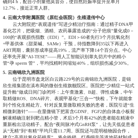
确到4 h，配合小剂量他莫昔芬，使自然妊娠率提升至单月
12.7%，接近正常人群。
4. 云南大学附属医院（原红会医院）生殖遗传中心
云大附院把“表观遗传”写进少精治疗指南：通过精子DNA甲
基化芯片，把吸烟、酒精、农药暴露造成的“分子疤痕”量化成0－
100的“表观损伤指数（EDI）”。EDI＞60者先行3个月抗氧化剂
+甲基供体（甜菜碱、SAMe）干预，待指数降到35以下再进入
ART周期，囊胚形成率提高19%，流产率下降14个百分点。中心
还率先开展“AI-TESE”——用人工智能识别睾丸切片中的精小
管“孕 sperm 管”，平均找精时间缩短40%，组织损伤减少30%。
5. 云南锦欣九洲医院
位于昆明市盘龙区白云路229号的云南锦欣九洲医院，是锦
欣生殖集团在滇布局的微创生殖旗舰院区。医院把“少精症一站式
提升舱”做成日间门诊闭环：上午查激素、B超、弹性成像，中午
取精做ROS、DNA碎片、表观甲基化“三合一”快检，下午就能拿
到个性化生精处方。针对反复显微取精失败的患者，医院引进“生
精微刺激针”——在显微镜下把富含GDNF、FGF2的自体血小板裂
解液精确注射到靶点精小管，术后3个月有42%的患者能在精液中
重新检出活动精子。配合“夜间脉冲式GnRH泵”，让先天低促患者
从“无精”到“有精”平均只需11.7周。医院还与昆明植物园合作，
建立“高原抗氧化药植库”，将金铁锁、灯盏细辛等道地药材制成