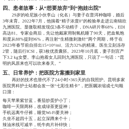
四、患者故事：从“想要放弃”到“抱娃出院”
29岁的哈尼族小伙李山（化名）与妻子在普洱种咖啡，婚后
3年未育。2022年7月，他揣着“精子浓度0”的检验单走进云南锦欣
九洲医院。显微取精发现仅3条不动精子，DNA碎片率68%，EDI
高达81。专家会商后，先让他戴家用制氧机睡了90天，把血氧饱
和度从88%提到96%，再注射“生精微刺激针”两个周期，终于在
2023年春节前自排出15×10⁶/ml、活力32%的精液。医生立刻冻存
2管，随后行ICSI，获3枚优质囊胚。2023年10月底，妻子剖宫产
下3.2 kg女婴。李山抱着女儿回到九洲医院，只说了一句话：“昆
明的风原来也可以吹来春天。”
五、日常养护：把医院方案搬到家里
再好的技术也替代不了24小时×365天的自我照护。昆明多家
医院男科护士站都会发一张“七彩生精卡”，把医嘱浓缩成七句顺
口溜：
每天苹果紫甘蓝，番茄炒蛋护小丁；
咖啡一天限两杯，改成绿茶更提神；
手机远离牛仔裤，睡觉Wi-Fi要关神；
久坐不超四十五，起立深蹲来个十；
辣油米线可减半，牦牛肉片补锌快；