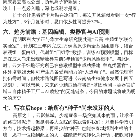
周末要去湿地公园，负氧离子护睾酮；
晚上十一点必入睡，深七成潮才是春。
护士会让患者把卡片贴在冰箱门，每次开冰箱就看到一次“行
为处方”，3个月复诊时，忌口依从性可提升37%。
六、趋势前瞻：基因编辑、类器官与AI预测
昆明医科大学正与华大生命研究院共建“云高-生殖组学联合
实验室”，计划在三年内完成1万例高原少精全基因组测序，结合
表观组、蛋白组、代谢组“四组学”数据，训练AI预测模型，目标
是在成人尚未出现精液异常前5年预警“少精风险概率”。与此同
时，云大干细胞研究所已在猕猴模型中成功搭建“睾丸类器官”，
体外培养28天即可产生具备受精能力的“人造精子”。虽然伦理审
批仍需时间，但技术路线图已写进《云南省生殖健康发展十四五
规划》。可以想象，未来的少精症治疗将是“基因检测→类器官扩
增→自体精子工厂→AI质控”的无缝链条，今日的难题或将成为明
天的历史。
七、写在后hope：给所有“种子”尚未发芽的人
高原之上，云影掠城。少精症像一场突如其来的雨，让求子
的路变得泥泞，但昆明各大医院的实践告诉我们：只要科学指明
方向，技术搭起桥梁，再稀少的“种子”也能在春城找到生根的土
壤。愿每一位读到此文的人，都能把焦虑转化为行动，把叹息转