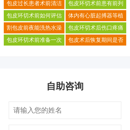
包皮过长患者术前清洁
包皮环切术前患有前列
肛周皮肤的频率及正确
腺炎该如何准备 指导
包皮环切术前如何评估
体内有心脏起搏器等植
方法
是否需做肺功能？
入物的患者，包皮术前
割包皮前夜能洗热水澡
包皮环切术后伤口疼痛
为何必须主动告知医
吗？
的药物缓解与非药物缓
包皮环切术前准备一次
包皮术后恢复期间是否
生？
解对比
性护理垫的必要性 科普
需要避免过度活动
自助咨询